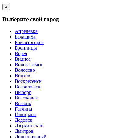
×
Выберите свой город
Апрелевка
Балашиха
Бокситогорск
Бронницы
Верея
Видное
Волоколамск
Волосово
Волхов
Воскресенск
Всеволожск
Выборг
Высоковск
Высоцк
Гатчина
Голицыно
Дедовск
Дзержинский
Дмитров
Долгопрудный