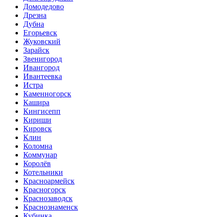
Домодедово
Дрезна
Дубна
Егорьевск
Жуковский
Зарайск
Звенигород
Ивангород
Ивантеевка
Истра
Каменногорск
Кашира
Кингисепп
Кириши
Кировск
Клин
Коломна
Коммунар
Королёв
Котельники
Красноармейск
Красногорск
Краснозаводск
Краснознаменск
Кубинка