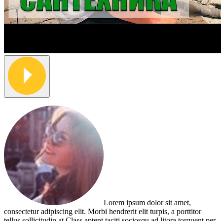
Lorem ipsum dolor sit amet,
consectetur adipiscing elit. Morbi hendrerit elit turpis, a porttitor
tellus sollicitudin at.Class aptent taciti sociosqu ad litora torquent per