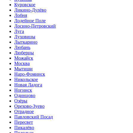
Куровское
Ликино-Дулёво
Лобня
Лодейное Поле
Лосино-Петровский
Луга
Луховицы
Лыткарино
Любань
Люберцы
Можайск
Москва
Мытищи
Наро-Фоминск
Никольское
Новая Ладога
Ногинск
Одинцово
Озёры
Орехово-Зуево
Отрадное
Павловский Посад
Пересвет
Пикалёво
Подольск