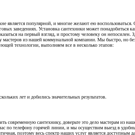
хне является популярной, и многие желают ею воспользоваться. 
орговых заведениях. Установка сантехники может понадобиться к
оказаться на первый взгляд, и простому человеку он непосилен. 
 у мастеров из нашей коммунальной компании. Мы быстро, но без
ующей технологии, выполняем все в несколько этапов:
кольких лет и добились значительных результатов.
вить современную сантехнику, доверьте это дело мастерам из наш
ас по телефону горячей линии, и мы осуществим выезд в удобны
атичная, поэтому весь спектр наших услуг является доступным 