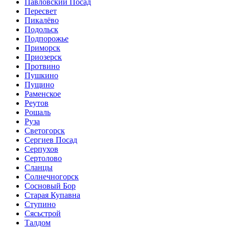
Павловский Посад
Пересвет
Пикалёво
Подольск
Подпорожье
Приморск
Приозерск
Протвино
Пушкино
Пущино
Раменское
Реутов
Рошаль
Руза
Светогорск
Сергиев Посад
Серпухов
Сертолово
Сланцы
Солнечногорск
Сосновый Бор
Старая Купавна
Ступино
Сясьстрой
Талдом