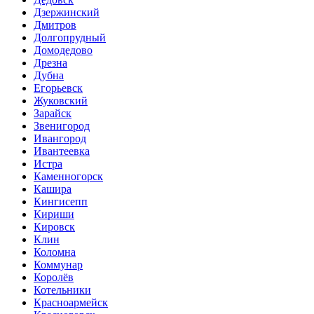
Дзержинский
Дмитров
Долгопрудный
Домодедово
Дрезна
Дубна
Егорьевск
Жуковский
Зарайск
Звенигород
Ивангород
Ивантеевка
Истра
Каменногорск
Кашира
Кингисепп
Кириши
Кировск
Клин
Коломна
Коммунар
Королёв
Котельники
Красноармейск