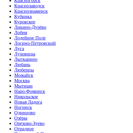
Красногорск
Краснозаводск
Краснознаменск
Кубинка
Куровское
Ликино-Дулёво
Лобня
Лодейное Поле
Лосино-Петровский
Луга
Луховицы
Лыткарино
Любань
Люберцы
Можайск
Москва
Мытищи
Наро-Фоминск
Никольское
Новая Ладога
Ногинск
Одинцово
Озёры
Орехово-Зуево
Отрадное